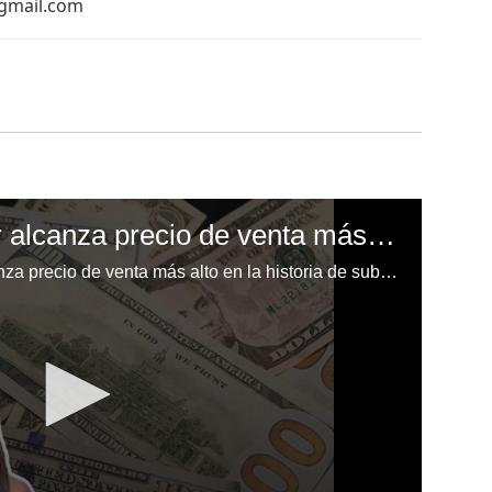
@gmail.com
Noticia del día: Dólar alcanza precio de venta más alto en la historia de subasta del BCH
Resumen informativo: Dólar alcanza precio de venta más alto en la historia de subasta del BCH; Con productos de China, EUA y Panamá, Aduanas proyecta crecimiento en importaciones; Nuevas revelaciones sobre el caso del cantante Liam Payne.