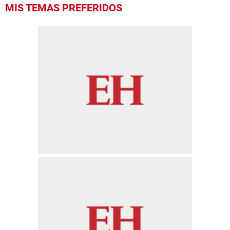
0
MIS TEMAS PREFERIDOS
seconds
of
57
seconds