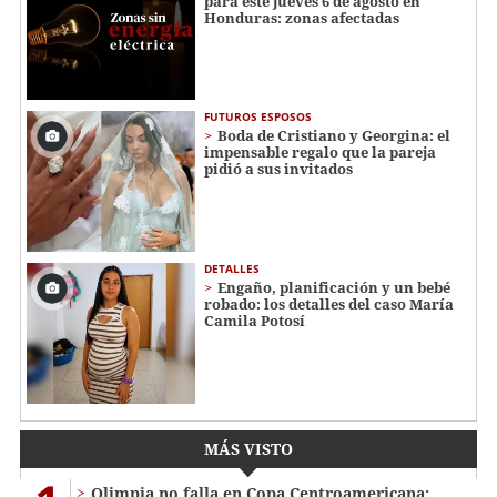
para este jueves 6 de agosto en
Honduras: zonas afectadas
FUTUROS ESPOSOS
Boda de Cristiano y Georgina: el
impensable regalo que la pareja
pidió a sus invitados
DETALLES
Engaño, planificación y un bebé
robado: los detalles del caso María
Camila Potosí
MÁS VISTO
Olimpia no falla en Copa Centroamericana: