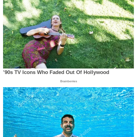
’90s TV Icons Who Faded Out Of Hollywood
Brainberries