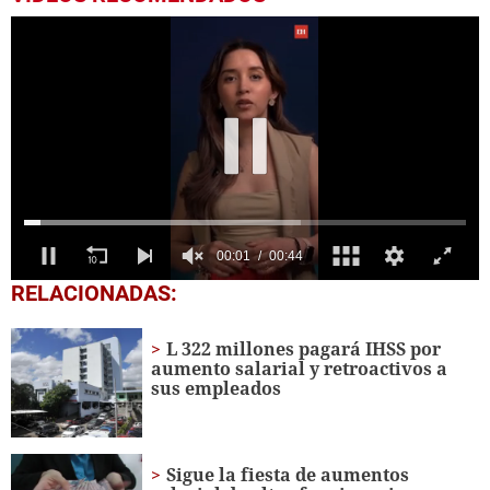
0
RELACIONADAS:
of
44
seconds
L 322 millones pagará IHSS por
aumento salarial y retroactivos a
sus empleados
Sigue la fiesta de aumentos