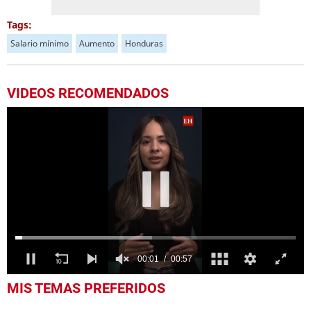
Tags:
Salario mínimo
Aumento
Honduras
VIDEOS RECOMENDADOS
0
MIS TEMAS PREFERIDOS
seconds
of