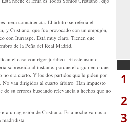
 Esta noche el lema es Todos Somos Cristiano', dijo
es mera coincidencia. El árbitro se refería el
ui, y Cristiano, que fue provocado con un empujón,
ejeo con Iturraspe. Está muy claro. Tienen que
miembro de la Peña del Real Madrid.
can el caso con rigor jurídico. 'Si este asunto
sería sobreseído al instante, porque el argumento que
1
o no era cierto. Y los dos partidos que le piden por
z. No van dirigidos al cuarto árbitro. Han impuesto
rse de su errores buscando relevancia a hechos que no
2
o era un agresión de Cristiano. Esta noche vamos a
3
a madridista.