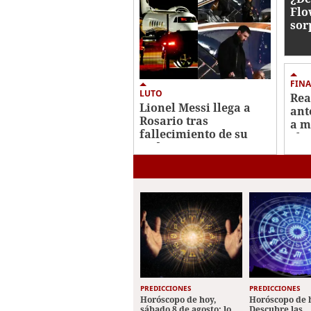
Flo
sor
nin
FINA
LUTO
Rea
Lionel Messi llega a
ant
Rosario tras
a m
fallecimiento de su
el 
padre Jorge
PREDICCIONES
PREDICCIONES
Horóscopo de hoy,
Horóscopo de 
sábado 8 de agosto: lo
Descubre las