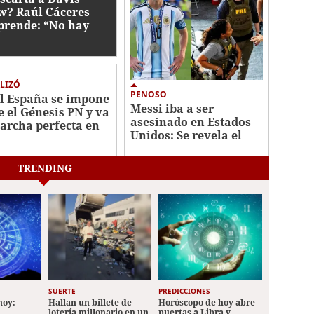
w? Raúl Cáceres
prende: “No hay
gún tiktoker”
LIZÓ
PENOSO
l España se impone
Messi iba a ser
e el Génesis PN y va
asesinado en Estados
archa perfecta en
Unidos: Se revela el
Apertura
plan quirúrgico que
tenían
TRENDING
SUERTE
PREDICCIONES
hoy:
Hallan un billete de
Horóscopo de hoy abre
lotería millonario en un
puertas a Libra y