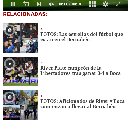
0
RELACIONADAS:
seconds
of
18
seconds
FOTOS: Las estrellas del fútbol que
están en el Bernabéu
River Plate campeón de la
Libertadores tras ganar 3-1 a Boca
FOTOS: Aficionados de River y Boca
comienzan a llegar al Bernabéu