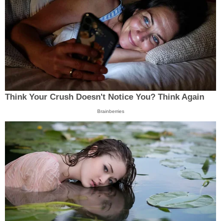
Think Your Crush Doesn't Notice You? Think Again
Brainberries