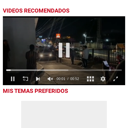
VIDEOS RECOMENDADOS
0
MIS TEMAS PREFERIDOS
seconds
of
52
seconds