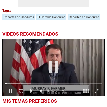
Tags:
Deportes de Honduras
El Heraldo Honduras
Deportes en Honduras
VIDEOS RECOMENDADOS
0
MIS TEMAS PREFERIDOS
seconds
of