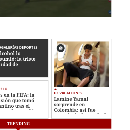
GALERÍAS DEPORTES
alcohol lo
sumió: la triste
lidad de
dialista con
ico que jugó en
nduras
UELO
DE VACACIONES
s en la FIFA: la
Lamine Yamal
isión que tomó
sorprende en
antino tras el
Colombia: así fue
caso de su polémico
captado disfrutando de
n millonario
sus vacaciones
TRENDING