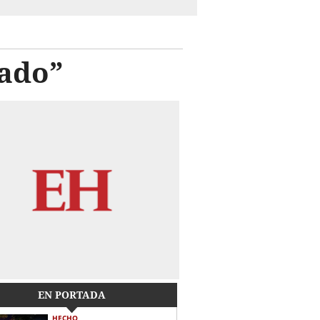
cado”
EN PORTADA
HECHO