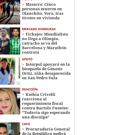
Masacre: Cinco
personas mueren en
Olanchito, Yoro, tras
tiroteo en vivienda
MERCADO HONDURAS
Fichajes: Mundialista
no llega a Olimpia,
catracho se va del
Barcelona y Marathón
contrata
APOYO
Interpol apoyará en la
búsqueda de Génesis
Ortiz, niña desaparecida
en San Pedro Sula
REACCIÓN
Kathia Crivelli
reacciona al
requerimiento fiscal
contra Bartolo Fuentes:
"Todavía sigo esperando
una disculpa"
CASO
Procuraduría General
de la República pedirá