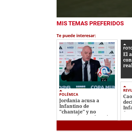
0
MIS TEMAS PREFERIDOS
seconds
of
29
Te puede interesar:
seconds
Volume
0%
FOTO
El 
con
rea
mun
Méx
Ho
REV
POLÉMICA
Cao
Jordania acusa a
dec
Infantino de
Inf
"chantaje" y no
fra
apoyará su reelección
pla
en la FIFA