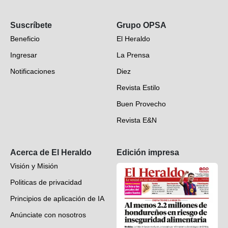
Opinión
Suscríbete
Grupo OPSA
EH Verifica
Beneficio
El Heraldo
Fotogalerías
Ingresar
La Prensa
Deportes
Notificaciones
Diez
Videos
Revista Estilo
Hondureños en el mundo
Buen Provecho
Revista E&N
Suscripción
Acerca de El Heraldo
Edición impresa
Visión y Misión
Politicas de privacidad
Principios de aplicación de IA
Anúnciate con nosotros