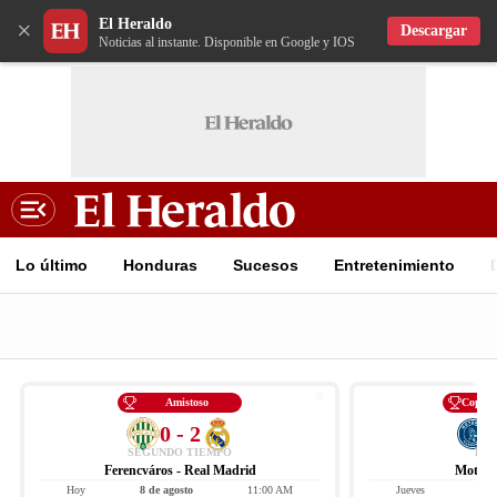
El Heraldo
×
Descargar
Noticias al instante. Disponible en Google y IOS
Lo último
Honduras
Sucesos
Entretenimiento
Amistoso
Copa C
0 - 2
SEGUNDO TIEMPO
FIN
Ferencváros - Real Madrid
Motagu
Hoy
8 de agosto
11:00 AM
Jueves
6 d