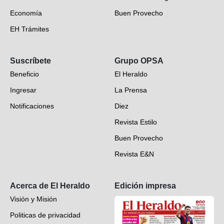
Economía
Buen Provecho
EH Trámites
Opinión
Suscríbete
Grupo OPSA
EH Verifica
Beneficio
El Heraldo
Fotogalerías
Ingresar
La Prensa
Deportes
Notificaciones
Diez
Videos
Revista Estilo
Hondureños en el mundo
Buen Provecho
Revista E&N
Suscripción
Acerca de El Heraldo
Edición impresa
Visión y Misión
Politicas de privacidad