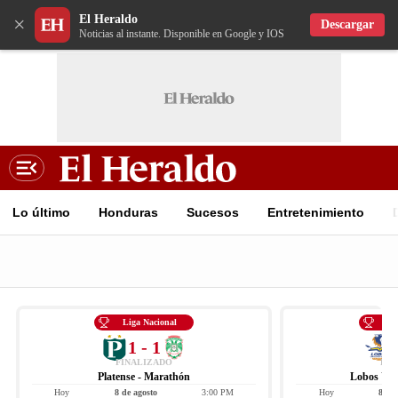
El Heraldo
×
Descargar
Noticias al instante. Disponible en Google y IOS
Lo último
Honduras
Sucesos
Entretenimiento
Liga Nacional
Li
1 - 1
FINALIZADO
FIN
Platense - Marathón
Lobos UPN
Hoy
8 de agosto
3:00 PM
Hoy
8 de 