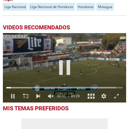
Liga Nacional
Liga Nacional de Honduras
Honduras
Motagua
VIDEOS RECOMENDADOS
0
MIS TEMAS PREFERIDOS
seconds
of
29
seconds