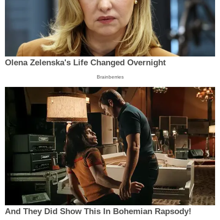
Olena Zelenska's Life Changed Overnight
Brainberries
And They Did Show This In Bohemian Rapsody!