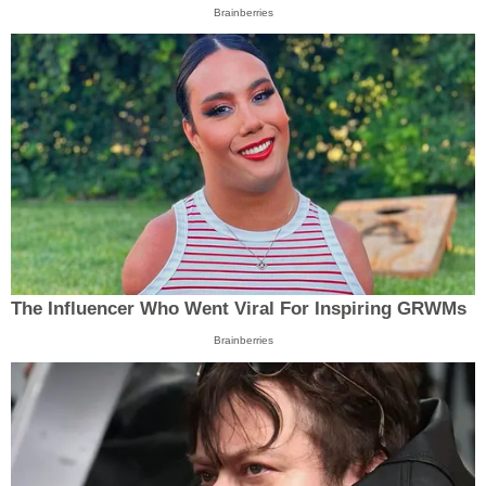
Brainberries
The Influencer Who Went Viral For Inspiring GRWMs
Brainberries