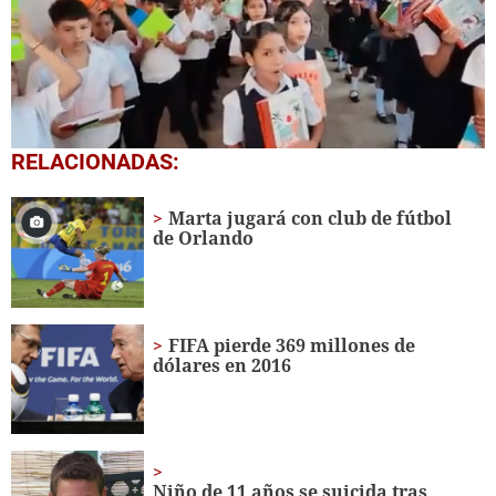
0
RELACIONADAS:
seconds
of
1
Marta jugará con club de fútbol
minute,
de Orlando
56
seconds
FIFA pierde 369 millones de
dólares en 2016
Niño de 11 años se suicida tras