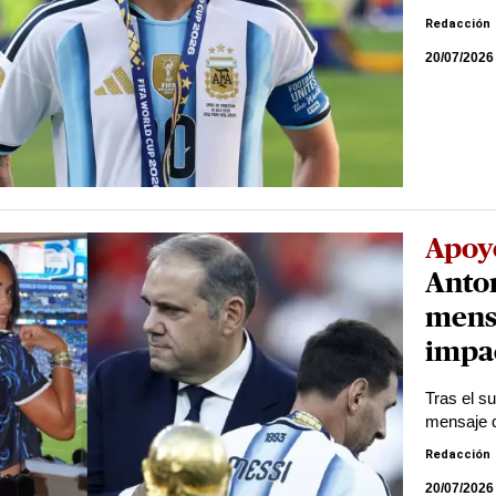
Redacción
20/07/2026
Apoy
Anton
mensa
impa
Tras el s
mensaje q
Redacción
20/07/2026