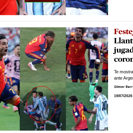
Feste
Llant
jugad
coro
Te mostra
ante Arge
Gilmer Bar
19/07/2026