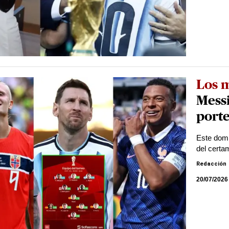
Los 
Messi
porte
Este domi
del certa
Redacción
20/07/2026