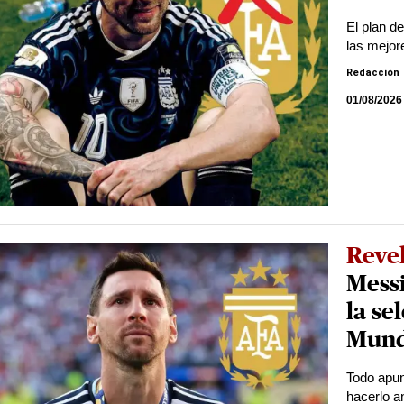
El plan d
las mejor
Redacción
01/08/2026
Reve
Messi
la se
Mund
Todo apun
hacerlo an