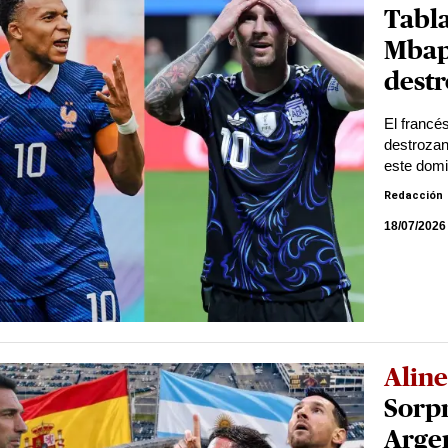
Tabl
Mbap
destr
El francé
destrozan
este dom
Redacción
18/07/2026
Alin
Sorpr
Argen