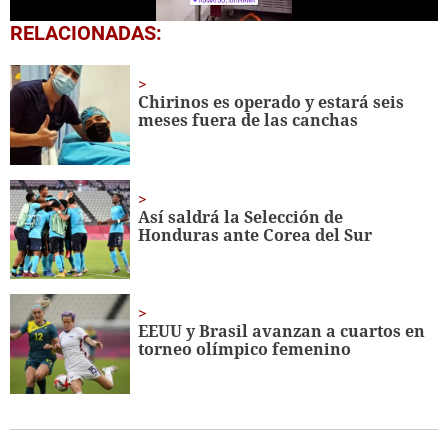
0
RELACIONADAS:
seconds
of
2
minutes,
Chirinos es operado y estará seis
40
meses fuera de las canchas
seconds
Así saldrá la Selección de
Honduras ante Corea del Sur
EEUU y Brasil avanzan a cuartos en
torneo olímpico femenino