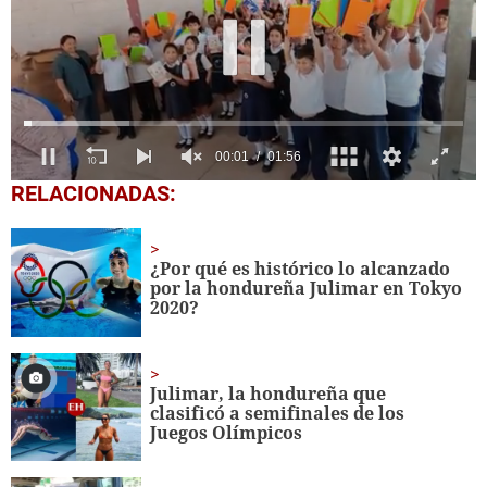
0
RELACIONADAS:
seconds
of
1
minute,
¿Por qué es histórico lo alcanzado
56
por la hondureña Julimar en Tokyo
seconds
2020?
Julimar, la hondureña que
clasificó a semifinales de los
Juegos Olímpicos