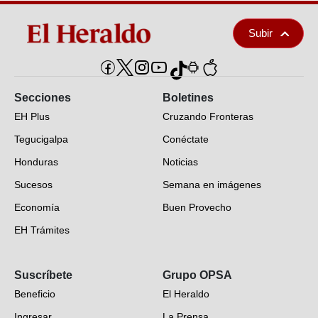
Subir
Secciones
Boletines
EH Plus
Cruzando Fronteras
Tegucigalpa
Conéctate
Honduras
Noticias
Sucesos
Semana en imágenes
Economía
Buen Provecho
EH Trámites
Opinión
Suscríbete
Grupo OPSA
EH Verifica
Beneficio
El Heraldo
Fotogalerías
Ingresar
La Prensa