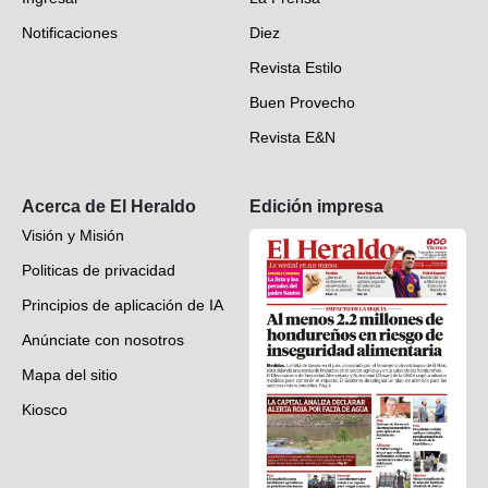
Deportes
Notificaciones
Diez
Videos
Revista Estilo
Hondureños en el mundo
Buen Provecho
Revista E&N
Suscripción
Acerca de El Heraldo
Edición impresa
Visión y Misión
Politicas de privacidad
Principios de aplicación de IA
Anúnciate con nosotros
Mapa del sitio
Kiosco
Preguntas frecuentes
Contáctenos