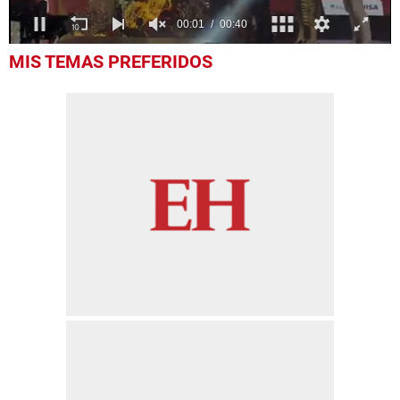
0
MIS TEMAS PREFERIDOS
seconds
of
40
seconds