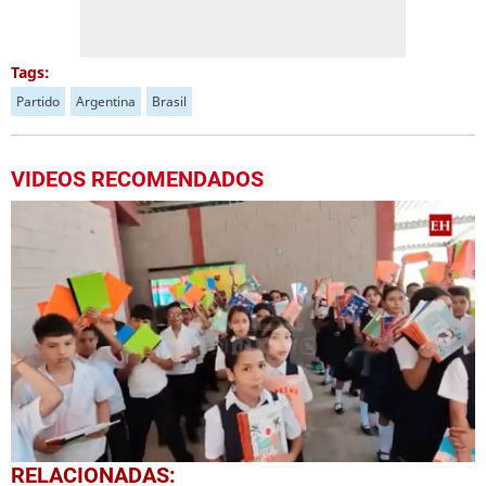
Tags:
Partido
Argentina
Brasil
VIDEOS RECOMENDADOS
0
RELACIONADAS: