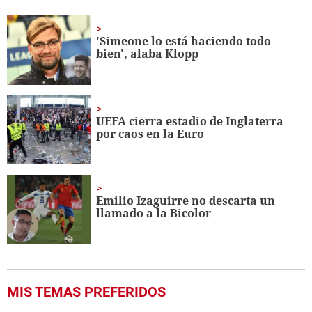
seconds
of
1
minute,
'Simeone lo está haciendo todo
56
bien', alaba Klopp
seconds
UEFA cierra estadio de Inglaterra
por caos en la Euro
Emilio Izaguirre no descarta un
llamado a la Bicolor
MIS TEMAS PREFERIDOS