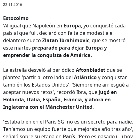
22.11.2016
Estocolmo
'Al igual que Napoleón en
Europa
, yo conquisté cada
país al que fui', declaró con falta de modestia el
delantero sueco
Zlatan Ibrahimovic
, que se mostró
este martes
preparado para dejar Europa y
emprender la conquista de América.
La estrella desveló al periódico
Aftonbladet
que se
plantea 'partir al otro lado del
Atlántico
y conquistar
también los Estados Unidos'. 'Siempre me arriesgué a
aceptar nuevos retos', recordó Ibra, que
jugó en
Holanda, Italia, España, Francia, y ahora en
Inglaterra con el Mánchester United.
'Estaba bien en el Paris SG, no es un secreto para nadie.
Teníamos un equipo fuerte que mejoraba año tras año',
señaló sobre su etapa en
París
. 'Pero es pasado (...) hoy