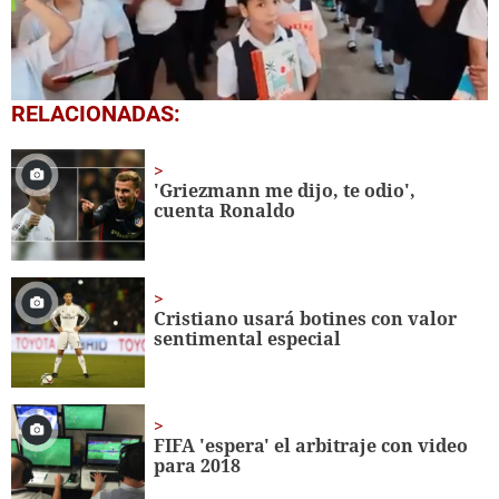
0
RELACIONADAS:
seconds
of
1
minute,
'Griezmann me dijo, te odio',
56
cuenta Ronaldo
seconds
Cristiano usará botines con valor
sentimental especial
FIFA 'espera' el arbitraje con video
para 2018