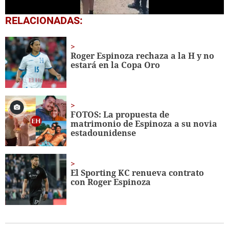
0
RELACIONADAS:
seconds
of
24
seconds
Roger Espinoza rechaza a la H y no
estará en la Copa Oro
FOTOS: La propuesta de
matrimonio de Espinoza a su novia
estadounidense
El Sporting KC renueva contrato
con Roger Espinoza