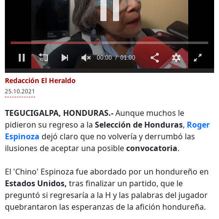
00:02
01:00
0
of
Redacción El Heraldo
Más Videos
1
25.10.2021
minute,
0
TEGUCIGALPA, HONDURAS.-
Aunque muchos le
pidieron su regreso a la
Selección de Honduras
,
Roger
Espinoza
dejó claro que no volvería y derrumbó las
Lanzamiento de
Maribel Espinoza:
ilusiones de aceptar una posible
convocatoria
.
precandidatura de
"No más delitos
Maribel Espinoza
contra los
El 'Chino' Espinoza fue abordado por un hondureño en
periodistas y
comunicadores
Estados Unidos,
tras finalizar un partido, que le
sociales"
preguntó si regresaría a la H y las palabras del jugador
quebrantaron las esperanzas de la afición hondureña.