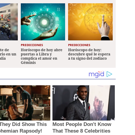
PREDICCIONES
PREDICCIONES
ete de
Horóscopo de hoy abre
Horóscopo de hoy:
ario en un
puertas a Libra y
descubre qué le espera
alia
complica el amor en
a tu signo del zodiaco
Géminis
They Did Show This
Most People Don't Know
ohemian Rapsody!
That These 8 Celebrities