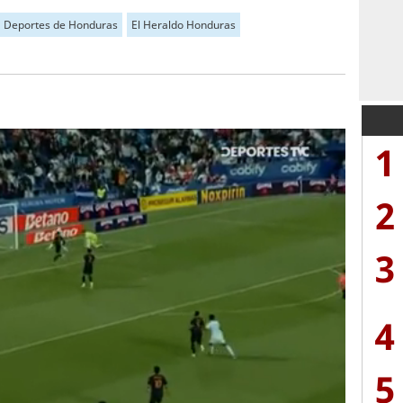
Deportes de Honduras
El Heraldo Honduras
1
2
3
4
5