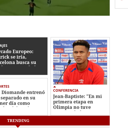
AJES
cado Europeo:
rick se iría,
celona busca su
ida y se tamabalea
haje de Rodri
ORTES
CONFERENCIA
 Diomande entrenó
Jean-Baptiste: "En mi
 separado en su
primera etapa en
mer día como
Olimpia no tuve
ador del Real
continuidad"
rid
TRENDING