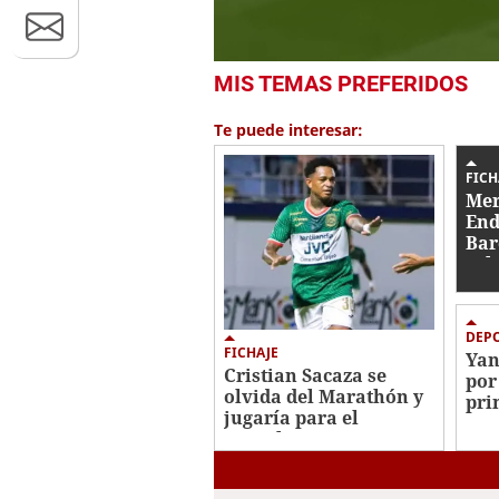
0
MIS TEMAS PREFERIDOS
seconds
of
1
Te puede interesar:
minute,
3
seconds
Volume
FICH
0%
Mer
End
Bar
sal
fic
DEP
FICHAJE
Yan
Cristian Sacaza se
por
olvida del Marathón y
pri
jugaría para el
jug
Juticalpa FC
Mad