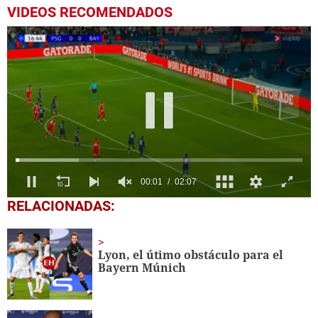
VIDEOS RECOMENDADOS
0
RELACIONADAS:
of
2
minutes,
7
Lyon, el útimo obstáculo para el
seconds
Bayern Múnich