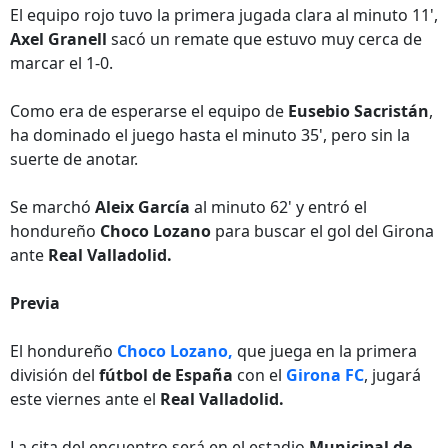
El equipo rojo tuvo la primera jugada clara al minuto 11',
Axel Granell
sacó un remate que estuvo muy cerca de
marcar el 1-0.
Como era de esperarse el equipo de
Eusebio Sacristán
,
ha dominado el juego hasta el minuto 35', pero sin la
suerte de anotar.
Se marchó
Aleix García
al minuto 62' y entró el
hondureño
Choco Lozano
para buscar el gol del Girona
ante
Real Valladolid.
Previa
El hondureño
Choco Lozano,
que juega en la primera
división del
fútbol de España
con el
Girona FC
, jugará
este viernes ante el
Real Valladolid.
La cita del encuentro será en el estadio
Municipal de