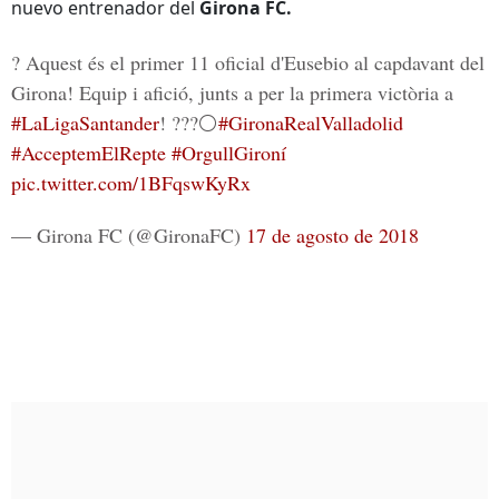
nuevo entrenador del
Girona FC.
? Aquest és el primer 11 oficial d'Eusebio al capdavant del
Girona! Equip i afició, junts a per la primera victòria a
#LaLigaSantander
! ???⚪️
#GironaRealValladolid
#AcceptemElRepte
#OrgullGironí
pic.twitter.com/1BFqswKyRx
— Girona FC (@GironaFC)
17 de agosto de 2018