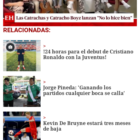
0
RELACIONADAS:
seconds
of
12
minutes,
!24 horas para el debut de Cristiano
1
Ronaldo con la Juventus!
second
Jorge Pineda: 'Ganando los
partidos cualquier boca se calla'
Kevin De Bruyne estará tres meses
de baja