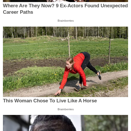
Where Are They Now? 9 Ex-Actors Found Unexpected
Career Paths
Brainberries
This Woman Chose To Live Like A Horse
Brainberries