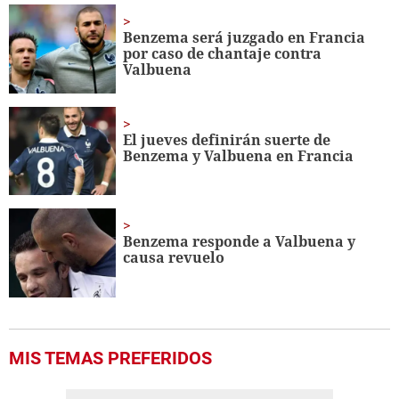
1
minute,
Benzema será juzgado en Francia
5
por caso de chantaje contra
seconds
Valbuena
El jueves definirán suerte de
Benzema y Valbuena en Francia
Benzema responde a Valbuena y
causa revuelo
MIS TEMAS PREFERIDOS