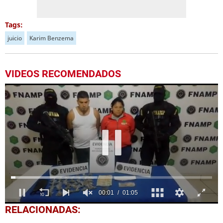
Tags:
juicio
Karim Benzema
VIDEOS RECOMENDADOS
0
RELACIONADAS:
seconds
of