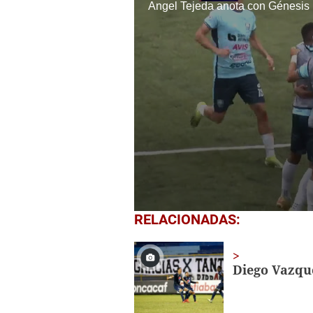
Ángel Tejeda anota con Génesis
0
RELACIONADAS:
seconds
of
1
minute,
Diego Vazque
29
seconds
Volume
0%