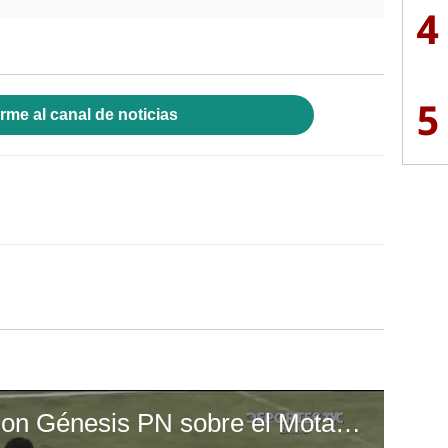
4
5
rme al canal de noticias
Ángel Tejeda anota con Génesis PN sobre el Motagua en La Paz