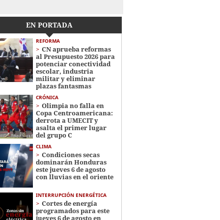
EN PORTADA
REFORMA
CN aprueba reformas
al Presupuesto 2026 para
potenciar conectividad
escolar, industria
militar y eliminar
plazas fantasmas
CRÓNICA
Olimpia no falla en
Copa Centroamericana:
derrota a UMECIT y
asalta el primer lugar
del grupo C
CLIMA
Condiciones secas
dominarán Honduras
este jueves 6 de agosto
con lluvias en el oriente
INTERRUPCIÓN ENERGÉTICA
Cortes de energía
programados para este
jueves 6 de agosto en