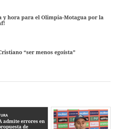
a y hora para el Olimpia-Motagua por la
f!
 Cristiano “ser menos egoísta”
TURA
A admite errores en
propuesta de