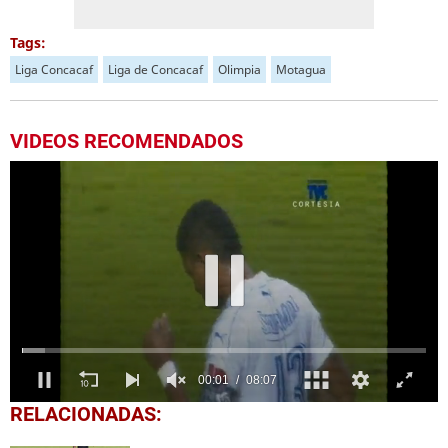
Tags:
Liga Concacaf
Liga de Concacaf
Olimpia
Motagua
VIDEOS RECOMENDADOS
0
RELACIONADAS:
of
8