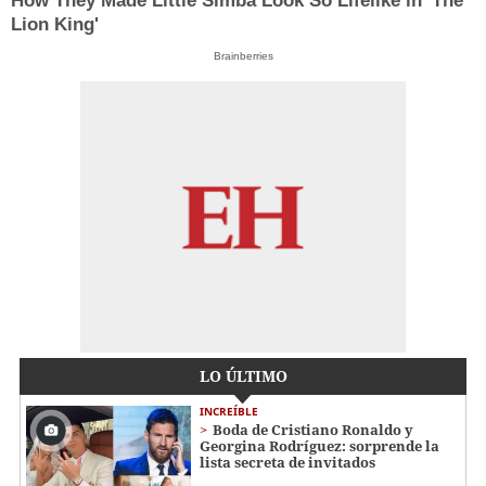
How They Made Little Simba Look So Lifelike in 'The
Lion King'
Brainberries
LO ÚLTIMO
INCREÍBLE
Boda de Cristiano Ronaldo y
Georgina Rodríguez: sorprende la
lista secreta de invitados