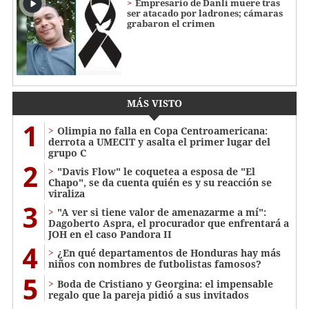
Empresario de Danlí muere tras
ser atacado por ladrones; cámaras
grabaron el crimen
MÁS VISTO
1
Olimpia no falla en Copa Centroamericana:
derrota a UMECIT y asalta el primer lugar del
grupo C
2
"Davis Flow" le coquetea a esposa de "El
Chapo", se da cuenta quién es y su reacción se
viraliza
3
"A ver si tiene valor de amenazarme a mí":
Dagoberto Aspra, el procurador que enfrentará a
JOH en el caso Pandora II
4
¿En qué departamentos de Honduras hay más
niños con nombres de futbolistas famosos?
5
Boda de Cristiano y Georgina: el impensable
regalo que la pareja pidió a sus invitados