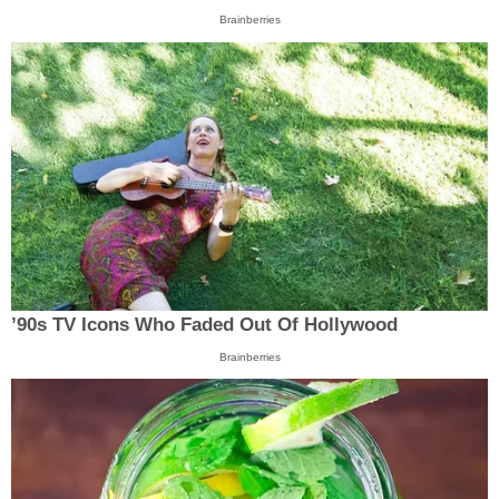
Brainberries
’90s TV Icons Who Faded Out Of Hollywood
Brainberries