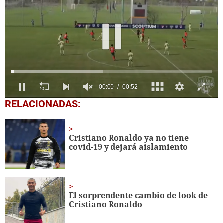
0
RELACIONADAS:
seconds
of
52
seconds
Cristiano Ronaldo ya no tiene
covid-19 y dejará aislamiento
El sorprendente cambio de look de
Cristiano Ronaldo