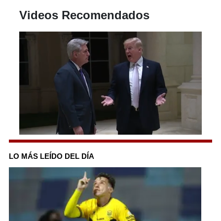
Videos Recomendados
0
seconds
of
LO MÁS LEÍDO DEL DÍA
45
seconds