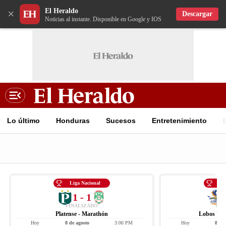
El Heraldo
×
Descargar
Noticias al instante. Disponible en Google y IOS
Lo último
Honduras
Sucesos
Entretenimiento
Liga Nacional
Li
1 - 1
FINALIZADO
FIN
Platense - Marathón
Lobos UPN
Hoy
8 de agosto
3:00 PM
Hoy
8 de 