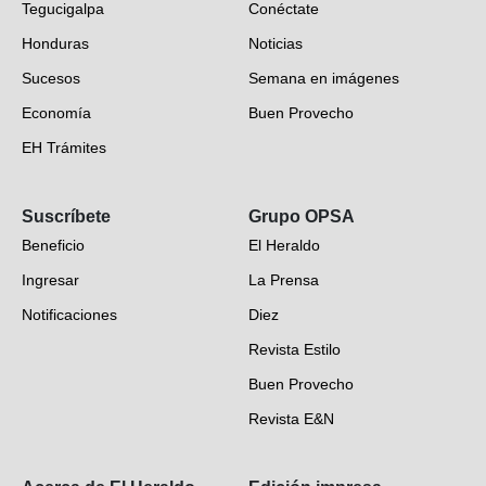
Tegucigalpa
Conéctate
Honduras
Noticias
Sucesos
Semana en imágenes
Economía
Buen Provecho
EH Trámites
Opinión
Suscríbete
Grupo OPSA
EH Verifica
Beneficio
El Heraldo
Fotogalerías
Ingresar
La Prensa
Deportes
Notificaciones
Diez
Videos
Revista Estilo
Hondureños en el mundo
Buen Provecho
Revista E&N
Suscripción