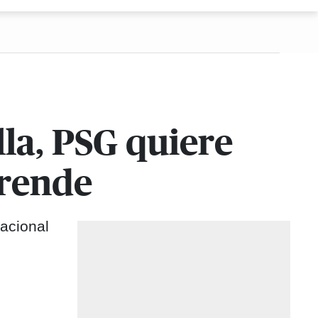
lla, PSG quiere
prende
nacional