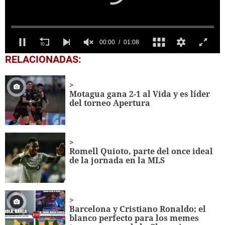
0
RELACIONADAS:
seconds
of
1
minute,
Motagua gana 2-1 al Vida y es líder
8
del torneo Apertura
seconds
Romell Quioto, parte del once ideal
de la jornada en la MLS
Barcelona y Cristiano Ronaldo; el
blanco perfecto para los memes