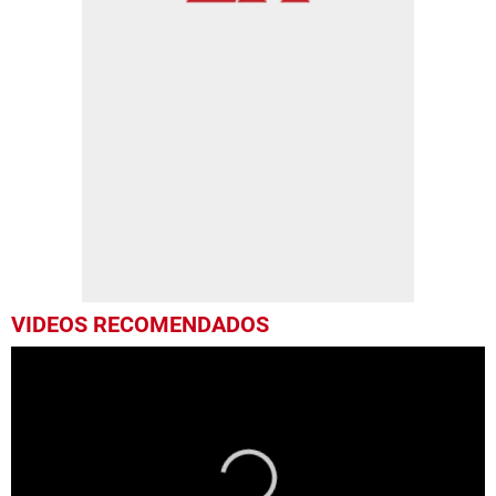
VIDEOS RECOMENDADOS
“Dai Dai”, de Shakira, será la canción oficial del Mundial de Fútbol 2026
La canción 'Dai Dai', de la cantante colombiana Shakira será la oficial del Mundial de Fútbol que se jugará entre junio y julio próximos en Estados Unidos, México y Canadá, anunció este jueves la artista en un breve video publicado sus redes sociales y que será lanzado el próximo 14 de mayo.