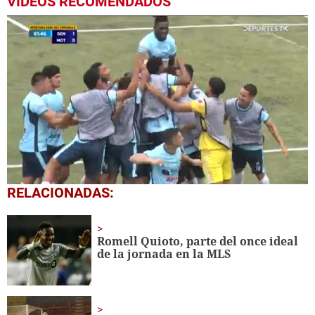
VIDEOS RECOMENDADOS
0
RELACIONADAS:
of
1
minute,
29
Romell Quioto, parte del once ideal
seconds
de la jornada en la MLS