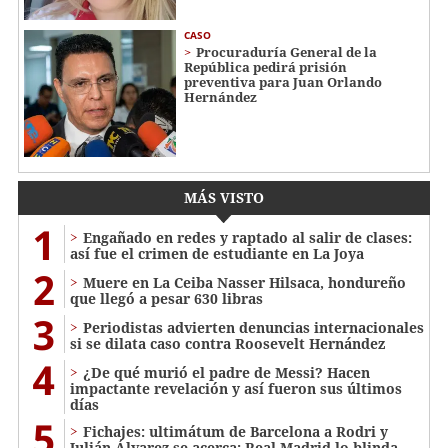
CASO
Procuraduría General de la
República pedirá prisión
preventiva para Juan Orlando
Hernández
MÁS VISTO
1
Engañado en redes y raptado al salir de clases:
así fue el crimen de estudiante en La Joya
2
Muere en La Ceiba Nasser Hilsaca, hondureño
que llegó a pesar 630 libras
3
Periodistas advierten denuncias internacionales
si se dilata caso contra Roosevelt Hernández
4
¿De qué murió el padre de Messi? Hacen
impactante revelación y así fueron sus últimos
días
5
Fichajes: ultimátum de Barcelona a Rodri y
Julián Álvarez se acerca; Real Madrid lo blinda