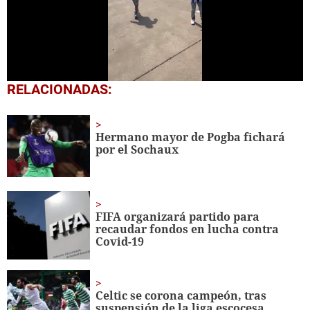
0
RELACIONADAS:
seconds
of
1
minute,
Hermano mayor de Pogba fichará
12
por el Sochaux
seconds
FIFA organizará partido para
recaudar fondos en lucha contra
Covid-19
Celtic se corona campeón, tras
suspensión de la liga escocesa