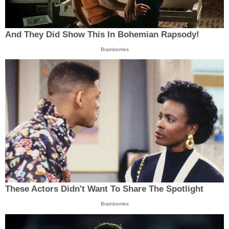
And They Did Show This In Bohemian Rapsody!
Brainberries
These Actors Didn't Want To Share The Spotlight
Brainberries