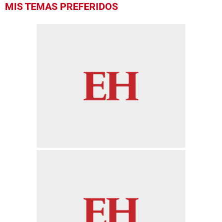
MIS TEMAS PREFERIDOS
seconds
of
52
seconds