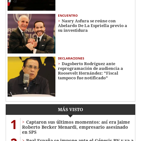
ENCUENTRO
Nasry Asfura se reúne con
Abelardo De La Espriella previo a
su investidura
DECLARACIONES
Dagoberto Rodríguez ante
reprogramación de audiencia a
Roosevelt Hernández: "Fiscal
tampoco fue notificado"
MÁS VISTO
1
Captaron sus últimos momentos: así era Jaime
Roberto Becker Menardi​​​, empresario asesinado
en SPS
Real España se impone ante el Génesis PN y va a