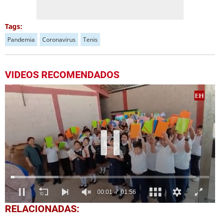
Tags:
Pandemia
Coronavirus
Tenis
VIDEOS RECOMENDADOS
0
RELACIONADAS:
seconds