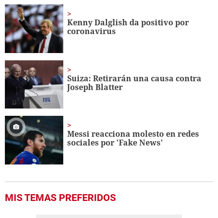
of
1
minute,
Kenny Dalglish da positivo por
56
coronavirus
seconds
Suiza: Retirarán una causa contra
Joseph Blatter
Messi reacciona molesto en redes
sociales por 'Fake News'
MIS TEMAS PREFERIDOS