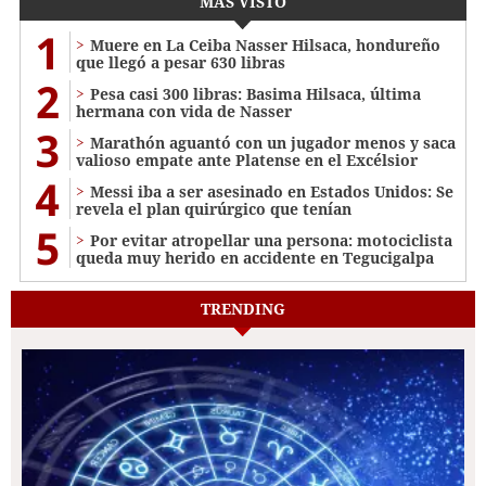
MÁS VISTO
1
Muere en La Ceiba Nasser Hilsaca, hondureño
que llegó a pesar 630 libras
2
Pesa casi 300 libras: Basima Hilsaca, última
hermana con vida de Nasser
3
Marathón aguantó con un jugador menos y saca
valioso empate ante Platense en el Excélsior
4
Messi iba a ser asesinado en Estados Unidos: Se
revela el plan quirúrgico que tenían
5
Por evitar atropellar una persona: motociclista
queda muy herido en accidente en Tegucigalpa
TRENDING