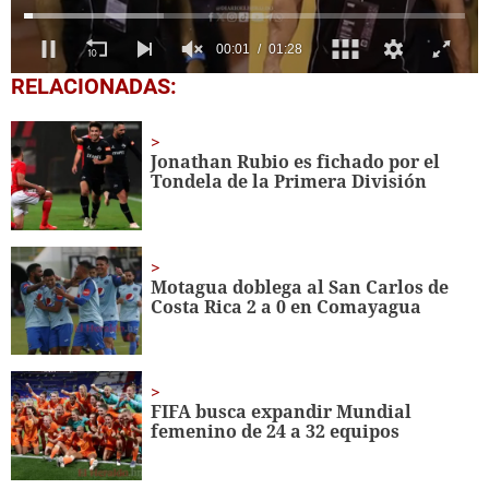
0
RELACIONADAS:
of
1
minute,
28
Jonathan Rubio es fichado por el
seconds
Tondela de la Primera División
Motagua doblega al San Carlos de
Costa Rica 2 a 0 en Comayagua
FIFA busca expandir Mundial
femenino de 24 a 32 equipos