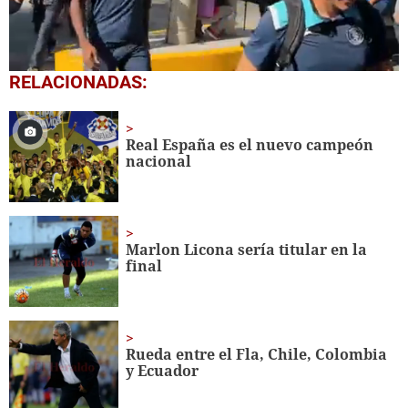
0
RELACIONADAS:
seconds
of
1
minute,
Real España es el nuevo campeón
36
nacional
seconds
Marlon Licona sería titular en la
final
Rueda entre el Fla, Chile, Colombia
y Ecuador