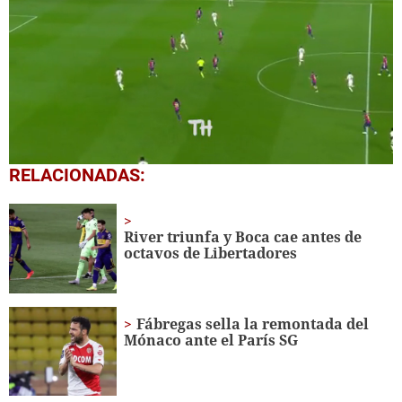
Próximo
PSG está goleando al Bayern Múnich en Champions League
02:07
0
RELACIONADAS:
seconds
of
15
seconds
River triunfa y Boca cae antes de
octavos de Libertadores
Fábregas sella la remontada del
Mónaco ante el París SG