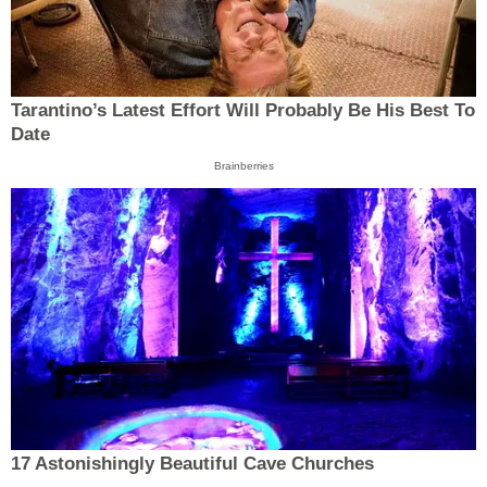
Tarantino’s Latest Effort Will Probably Be His Best To
Date
Brainberries
17 Astonishingly Beautiful Cave Churches