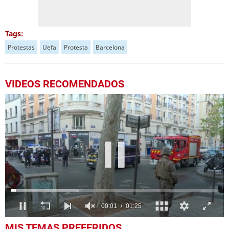
Tags:
Protestas
Uefa
Protesta
Barcelona
VIDEOS RECOMENDADOS
0
MIS TEMAS PREFERIDOS
seconds