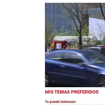
0
MIS TEMAS PREFERIDOS
seconds
of
49
Te puede interesar:
seconds
Volume