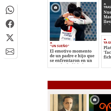
0%
TRA
Nue
Mad
lle
fic
YA 
"UN SUEÑO"
Pla
El emotivo momento
'fa
de un padre e hijo que
fic
se enfrentaron en un
Dav
partido de fútbol en
Uruguay