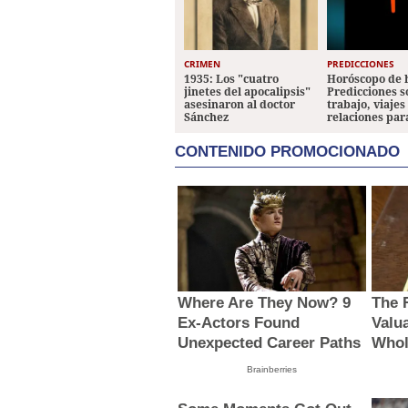
CRIMEN
PREDICCIONES
1935: Los "cuatro
Horóscopo de 
jinetes del apocalipsis"
Predicciones 
asesinaron al doctor
trabajo, viajes
Sánchez
relaciones par
CONTENIDO PROMOCIONADO
Where Are They Now? 9
The 
Ex-Actors Found
Valu
Unexpected Career Paths
Whol
Brainberries