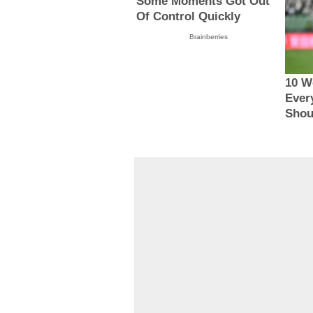
Some Moments Got Out
Of Control Quickly
Brainberries
10 W
Ever
Shou