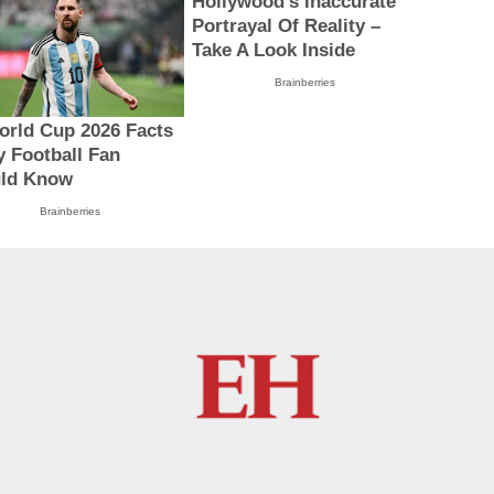
Hollywood's Inaccurate
Portrayal Of Reality –
Take A Look Inside
Brainberries
orld Cup 2026 Facts
y Football Fan
ld Know
Brainberries