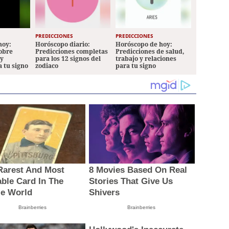
PREDICCIONES
PREDICCIONES
hoy:
Horóscopo diario:
Horóscopo de hoy:
sobre
Predicciones completas
Predicciones de salud,
 y
para los 12 signos del
trabajo y relaciones
a tu signo
zodiaco
para tu signo
Rarest And Most
8 Movies Based On Real
able Card In The
Stories That Give Us
e World
Shivers
Brainberries
Brainberries