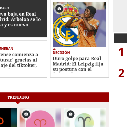
SPASO
va baja en Real
rid: Arbeloa se lo
va y es nuevo
haje del Fulham
1
GENERAN
DECISIÓN
tense comienza a
Duro golpe para Real
cturar' gracias al
Madrid: El Leipzig fija
haje del tiktoker,
2
su postura con el
is Flow
fichaje de Yan
Diomande
TRENDING