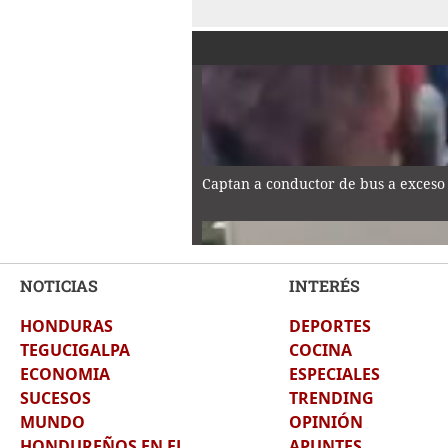
Captan a conductor de bus a exceso
NOTICIAS
INTERÉS
HONDURAS
DEPORTES
¡Locura en Chile por la llegada de V
TEGUCIGALPA
COCINA
ECONOMIA
ESPECIALES
SUCESOS
TRENDING
MUNDO
OPINIÓN
HONDUREÑOS EN EL
APUNTES