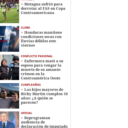
Motagua sufrió para
derrotar al FAS en Copa
Centroamericana
CLIMA
Honduras mantiene
condiciones secas con
lluvias débiles este
viernes
CONFLICTO PASIONAL
Enfermera mató a su
esposo para vengar la
muerte de su amante:
crimen en la
Centroamérica Oeste
CUMPLEAÑOS
Los hijos mayores de
Ricky Martin cumplen 18
años: ¿A quién se
parecen?
OFICIAL
Reprograman
audiencia de
declaración de imputado