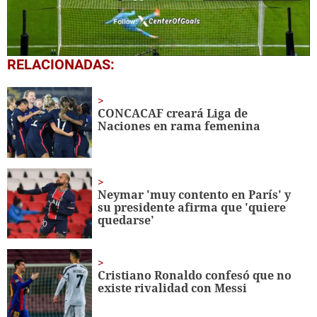
Madrid ante el
Atlético
4.
Gonzalo pone a ganar a Real Madrid sobre Real Sociedad en el Bernabéu
0
RELACIONADAS:
seconds
of
13
seconds
CONCACAF creará Liga de
Naciones en rama femenina
Neymar 'muy contento en París' y
su presidente afirma que 'quiere
quedarse'
Cristiano Ronaldo confesó que no
existe rivalidad con Messi