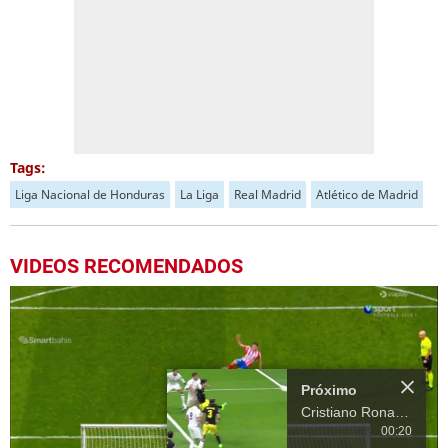
Tags:
Liga Nacional de Honduras
La Liga
Real Madrid
Atlético de Madrid
VIDEOS RECOMENDADOS
Más Videos
00:20
00:32
3.
Lamine Yamal tiene ganando a Barcelona ante Atlético de Madrid
Próximo en 10
Cristiano Ronaldo
pone a ganar al Real
00:12