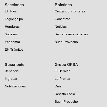
Secciones
Boletines
EH Plus
Cruzando Fronteras
Tegucigalpa
Conéctate
Honduras
Noticias
Sucesos
Semana en imágenes
Economía
Buen Provecho
EH Trámites
Opinión
Suscríbete
Grupo OPSA
EH Verifica
Beneficio
El Heraldo
Fotogalerías
Ingresar
La Prensa
Deportes
Notificaciones
Diez
Videos
Revista Estilo
Hondureños en el mundo
Buen Provecho