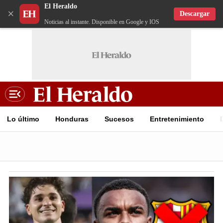
El Heraldo
×
Descargar
Noticias al instante. Disponible en Google y IOS
Lo último
Honduras
Sucesos
Entretenimiento