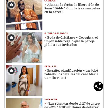
CAMBIOS
Ajustan la fecha de liberación de
Sean "Diddy" Combs tras una pelea
en la cárcel
FUTUROS ESPOSOS
Boda de Cristiano y Georgina: el
impensable regalo que la pareja
pidió a sus invitados
DETALLES
Engaño, planificación y un bebé
robado: los detalles del caso María
Camila Potosí
INEXACTO
“Las reservas desde el 27 de enero
de 2026: 10,305 millones de dólares;