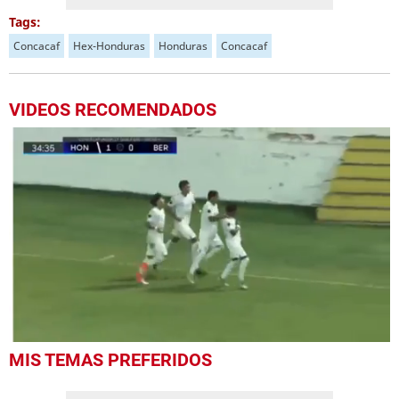
Tags:
Concacaf
Hex-Honduras
Honduras
Concacaf
VIDEOS RECOMENDADOS
Próximo
Honduras golea a República Dominicana y clasifica a cuartos como líder del premundial sub-20
01:34
0
MIS TEMAS PREFERIDOS
seconds
of
23