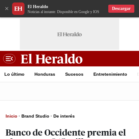
El Heraldo
×
Descargar
Noticias al instante. Disponible en Google y IOS
Lo último
Honduras
Sucesos
Entretenimiento
Inicio
·
Brand Studio
·
De interés
Banco de Occidente premia el