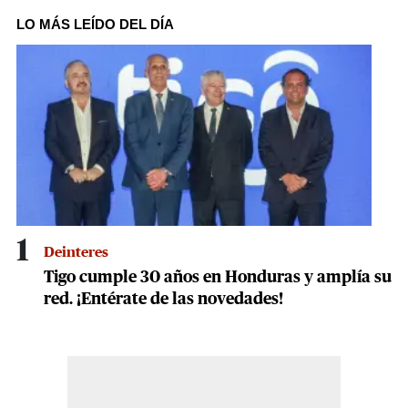
seconds
of
LO MÁS LEÍDO DEL DÍA
16
seconds
1
Deinteres
Tigo cumple 30 años en Honduras y amplía su
red. ¡Entérate de las novedades!