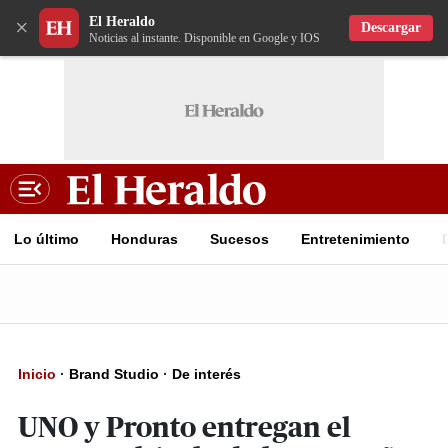
El Heraldo
×
Descargar
Noticias al instante. Disponible en Google y IOS
Lo último
Honduras
Sucesos
Entretenimiento
Inicio
·
Brand Studio
·
De interés
UNO y Pronto entregan el