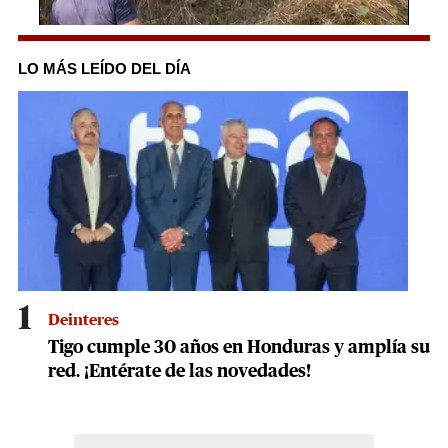
0
seconds
of
LO MÁS LEÍDO DEL DÍA
21
seconds
1
Deinteres
Tigo cumple 30 años en Honduras y amplía su
red. ¡Entérate de las novedades!