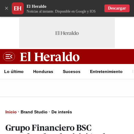
El Heraldo
×
Descargar
Noticias al instante. Disponible en Google y IOS
Lo último
Honduras
Sucesos
Entretenimiento
Inicio
·
Brand Studio
·
De interés
Grupo Financiero BSC